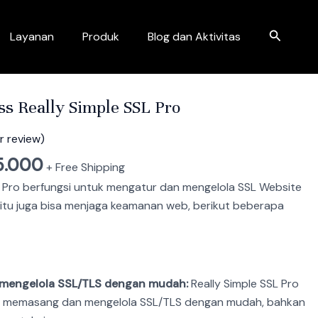
Search
Layanan
Produk
Blog dan Aktivitas
inal
Current
e
price
s Really Simple SSL Pro
:
is:
50.000.
Rp15.000.
 review)
5.000
+ Free Shipping
SL Pro berfungsi untuk mengatur dan mengelola SSL Website
itu juga bisa menjaga keamanan web, berikut beberapa
mengelola SSL/TLS dengan mudah:
Really Simple SSL Pro
memasang dan mengelola SSL/TLS dengan mudah, bahkan