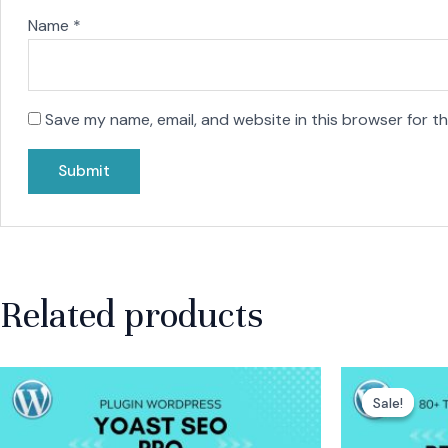
Name
*
Save my name, email, and website in this browser for t
Related products
Origin
price
Sale!
Sale!
was:
Rp50