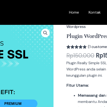
Home
Kontak
Orig
Wordpress
Plugin
pric
WordPress
Plugin WordPres
was
Really
Rp1
Simple
(
1
customer
SSL
Rated
1
5.00
Rp
150.000
Rp
1
out of 5
Pro
based on
Plugin Really Simple S
customer
quantity
rating
WordPress anda selain 
keunggulan plugin ini.
Fitur Utama:
Memasang dan 
membantu Anda 