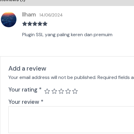
Ilham
14/06/2024
Rated
5
out
Plugin SSL yang paling keren dan premuim
of 5
Add a review
Your email address will not be published.
Required fields 
Your rating
*
Your review
*