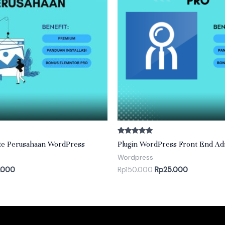
Rated
te Perusahaan WordPress
Plugin WordPress Front End Ad
5.00
out of 5
Wordpress
.000
Rp
150.000
Rp
25.000